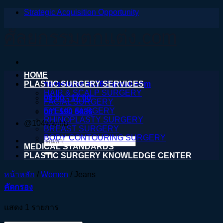
Strategic Acquisition Opportunity
ข้าม
ไป
ศัลยกรรมตกแต่ง.com
ยัง
เนื้อหา
HOME
PLASTIC SURGERY SERVICES
nareeratsale936@gmail.com
HAIR & SCALP SURGERY
08:00 - 17:00
FACIAL SURGERY
EYELID SURGERY
061 590 6036
RHINOPLASTY SURGERY
@104wwihb
BREAST SURGERY
BODY CONTOURING SURGERY
ค้นหา:
MEDICAL STANDARDS
PLASTIC SURGERY KNOWLEDGE CENTER
หน้าหลัก
/
Women
/
Jeans
คัดกรอง
แสดง 1 รายการ